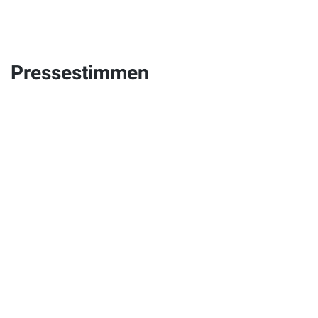
Pressestimmen
„Der Futterchecker: Mit fodjan lassen sich Rationen
gestalten und Daten zwischen Landwirt und Berater einfach
austauschen. Das Fütterungsmanagement kann so für alle
Mitarbeiter transparenter gestaltet werden.“