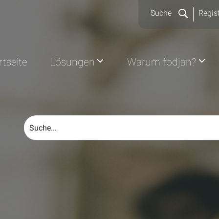
Suche
Regist
rtseite
Lösungen
Warum fodjan?