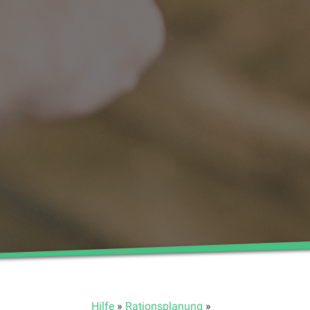
Hilfe
»
Rationsplanung
»